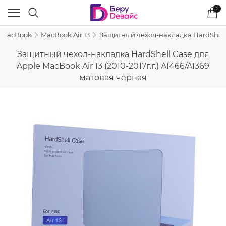
0
я MacBook
MacBook Air 13
Защитный чехол-накладка HardShell Ca
Защитный чехол-накладка HardShell Case для
Apple MacBook Air 13 (2010-2017г.г.) A1466/A1369
матовая черная