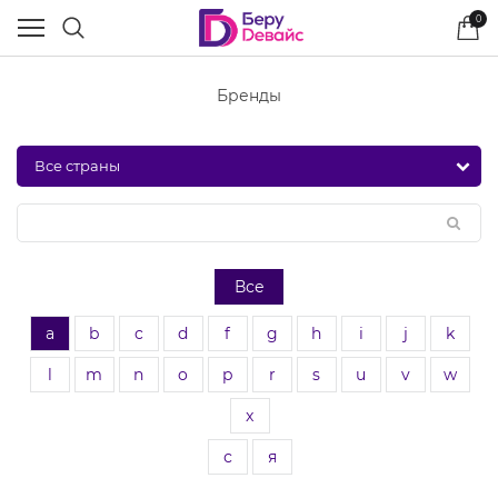
0
Бренды
Все
a
b
c
d
f
g
h
i
j
k
l
m
n
o
p
r
s
u
v
w
x
с
я