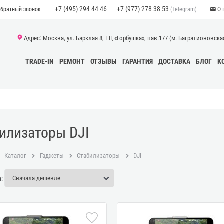
+7 (495) 294 44 46
+7 (977) 278 38 53
(Telegram)
Обратный звонок
От
Адрес: Москва, ул. Барклая 8, ТЦ «Горбушка», пав.177 (м. Багратионовская)
TRADE-IN
РЕМОНТ
ОТЗЫВЫ
ГАРАНТИЯ
ДОСТАВКА
БЛОГ
К
илизаторы DJI
Каталог
Гаджеты
Стабилизаторы
DJI
: