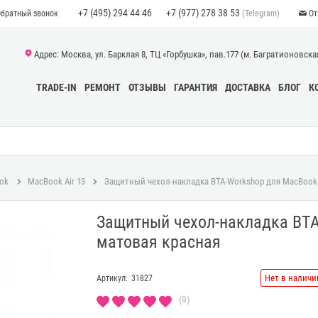
+7 (495) 294 44 46
+7 (977) 278 38 53
(Telegram)
Обратный звонок
От
Адрес: Москва, ул. Барклая 8, ТЦ «Горбушка», пав.177 (м. Багратионовская)
TRADE-IN
РЕМОНТ
ОТЗЫВЫ
ГАРАНТИЯ
ДОСТАВКА
БЛОГ
К
ok
MacBook Air 13
Защитный чехол-накладка BTA-Workshop для MacBook A
Защитный чехол-накладка BTA
матовая красная
Нет в наличи
Артикул:
31827
(9)