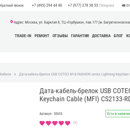
+7 (495) 294 44 46
+7 (977) 278 38 53
(Telegram)
Обратный звонок
От
Адрес: Москва, ул. Барклая 8, ТЦ «Горбушка», пав.177 (м. Багратионовская)
TRADE-IN
РЕМОНТ
ОТЗЫВЫ
ГАРАНТИЯ
ДОСТАВКА
БЛОГ
К
Кабели
Дата-кабель-брелок USB COTECi M18 FASHION series Lightning Keychain 
Дата-кабель-брелок USB COTEC
Keychain Cable (MFI) CS2133-R
Есть в наличи
Артикул:
30655
(9)