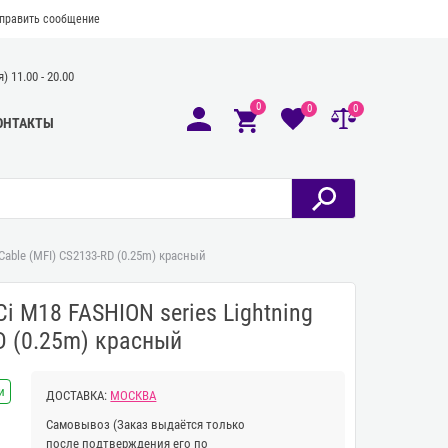
править сообщение
 11.00 - 20.00
0
0
0
ОНТАКТЫ
Cable (MFI) CS2133-RD (0.25m) красный
i M18 FASHION series Lightning
D (0.25m) красный
и
ДОСТАВКА:
МОСКВА
Самовывоз
(Заказ выдаётся только
после подтверждения его по