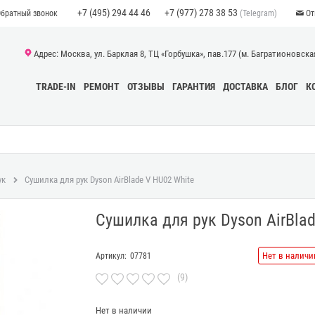
+7 (495) 294 44 46
+7 (977) 278 38 53
(Telegram)
Обратный звонок
От
Адрес: Москва, ул. Барклая 8, ТЦ «Горбушка», пав.177 (м. Багратионовская)
TRADE-IN
РЕМОНТ
ОТЗЫВЫ
ГАРАНТИЯ
ДОСТАВКА
БЛОГ
К
ук
Сушилка для рук Dyson AirBlade V HU02 White
Сушилка для рук Dyson AirBlad
Нет в наличи
Артикул:
07781
(9)
Нет в наличии