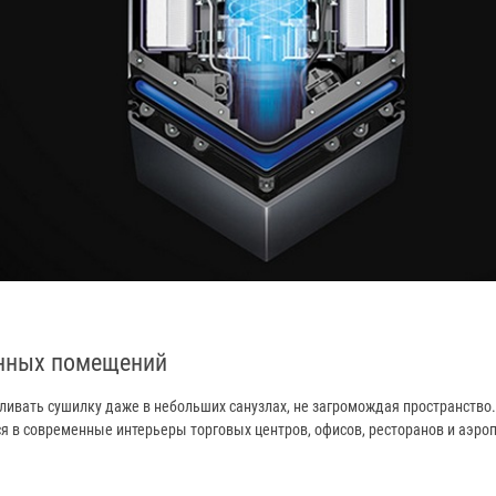
нных помещений
авливать сушилку даже в небольших санузлах, не загромождая пространство
я в современные интерьеры торговых центров, офисов, ресторанов и аэроп