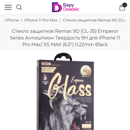
0
ля iPhone
iPhone 11 Pro Max
Стекло защитное Remax 9D (GL-35)
Стекло защитное Remax 9D (GL-35) Emperor
Series Антишпион Твердость 9H для iPhone 11
Pro Max/ XS MAX (6.5") 0.22mm Black