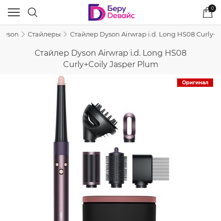
0
Dyson
Стайлеры
Стайлер Dyson Airwrap i.d. Long HS08 Curly+C
Стайлер Dyson Airwrap i.d. Long HS08
Curly+Coily Jasper Plum
Оригинал