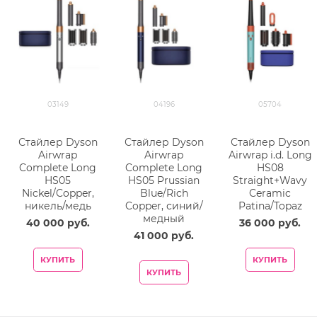
03149
04196
05704
Стайлер Dyson
Стайлер Dyson
Стайлер Dyson
Airwrap
Airwrap
Airwrap i.d. Long
Complete Long
Complete Long
HS08
HS05
HS05 Prussian
Straight+Wavy
Nickel/Copper,
Blue/Rich
Ceramic
никель/медь
Copper, синий/
Patina/Topaz
медный
40 000
 руб.
36 000
 руб.
41 000
 руб.
КУПИТЬ
КУПИТЬ
КУПИТЬ