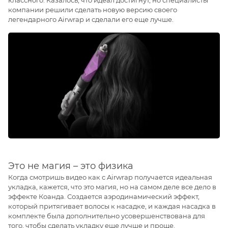
классного. Казалось, что идеал достигнут, но специалисты
компании решили сделать новую версию своего
легендарного Airwrap и сделали его еще лучше.
Это не магия – это физика
Когда смотришь видео как с Airwrap получается идеальная
укладка, кажется, что это магия, но на самом деле все дело в
эффекте Коанда. Создается аэродинамический эффект,
который притягивает волосы к насадке, и каждая насадка в
комплекте была дополнительно усовершенствована для
того, чтобы сделать укладку еще лучше и проще.