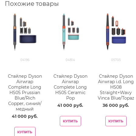
Похожие товары
04196
04814
05705
Стайлер Dyson
Стайлер Dyson
Стайлер Dyson
Airwrap
Airwrap
Airwrap i.d. Long
Complete Long
Complete Long
HS08
HS05 Prussian
HS05 Ceramic
Straight+Wavy
Blue/Rich
Pop
Vinca Blue/Topaz
Copper, синий/
41 000
 руб.
36 000
 руб.
медный
41 000
 руб.
КУПИТЬ
КУПИТЬ
КУПИТЬ