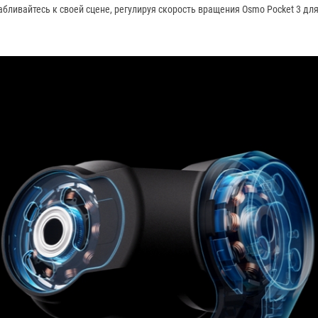
бливайтесь к своей сцене, регулируя скорость вращения Osmo Pocket 3 дл