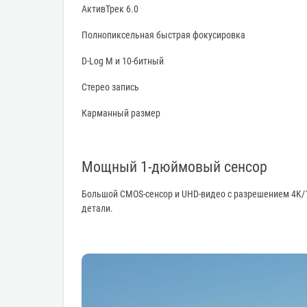
АктивТрек 6.0
Полнопиксельная быстрая фокусировка
D-Log M и 10-битный
Стерео запись
Карманный размер
Мощный 1-дюймовый сенсор
Большой CMOS-сенсор и UHD-видео с разрешением 4K/
детали.