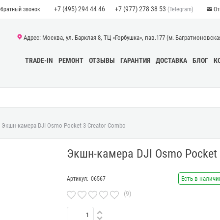
+7 (495) 294 44 46
+7 (977) 278 38 53
(Telegram)
Обратный звонок
От
Адрес: Москва, ул. Барклая 8, ТЦ «Горбушка», пав.177 (м. Багратионовская)
TRADE-IN
РЕМОНТ
ОТЗЫВЫ
ГАРАНТИЯ
ДОСТАВКА
БЛОГ
К
Экшн-камера DJI Osmo Pocket 3 Creator Combo
Экшн-камера DJI Osmo Pocket 
Есть в наличи
Артикул:
06567
(9)