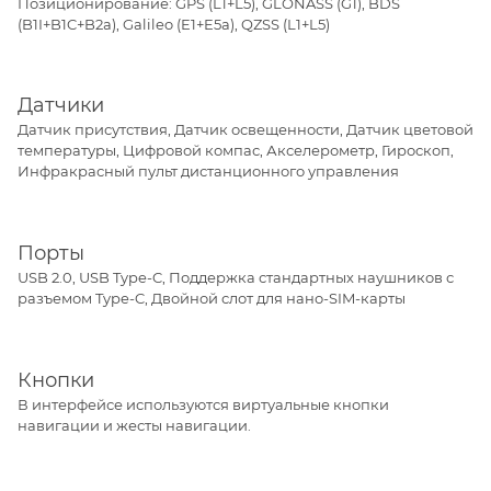
Позиционирование: GPS (L1+L5), GLONASS (G1), BDS
(B1I+B1C+B2a), Galileo (E1+E5a), QZSS (L1+L5)
Датчики
Датчик присутствия, Датчик освещенности, Датчик цветовой
температуры, Цифровой компас, Акселерометр, Гироскоп,
Инфракрасный пульт дистанционного управления
Порты
USB 2.0, USB Type-C, Поддержка стандартных наушников с
разъемом Type-C, Двойной слот для нано-SIM-карты
Кнопки
В интерфейсе используются виртуальные кнопки
навигации и жесты навигации.