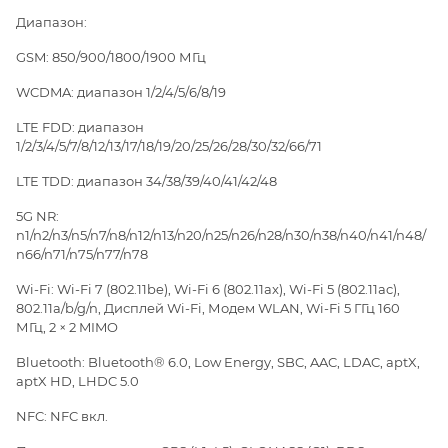
Диапазон:
GSM: 850/900/1800/1900 МГц
WCDMA: диапазон 1/2/4/5/6/8/19
LTE FDD: диапазон
1/2/3/4/5/7/8/12/13/17/18/19/20/25/26/28/30/32/66/71
LTE TDD: диапазон 34/38/39/40/41/42/48
5G NR:
n1/n2/n3/n5/n7/n8/n12/n13/n20/n25/n26/n28/n30/n38/n40/n41/n48/
n66/n71/n75/n77/n78
Wi-Fi: Wi-Fi 7 (802.11be), Wi-Fi 6 (802.11ax), Wi-Fi 5 (802.11ac),
802.11a/b/g/n, Дисплей Wi-Fi, Модем WLAN, Wi-Fi 5 ГГц 160
МГц, 2 × 2 MIMO
Bluetooth: Bluetooth® 6.0, Low Energy, SBC, AAC, LDAC, aptX,
aptX HD, LHDC 5.0
NFC: NFC вкл.