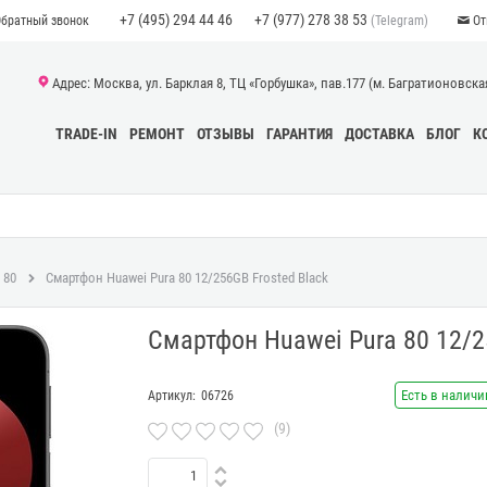
+7 (495) 294 44 46
+7 (977) 278 38 53
(Telegram)
Обратный звонок
От
Адрес: Москва, ул. Барклая 8, ТЦ «Горбушка», пав.177 (м. Багратионовская)
TRADE-IN
РЕМОНТ
ОТЗЫВЫ
ГАРАНТИЯ
ДОСТАВКА
БЛОГ
К
 80
Смартфон Huawei Pura 80 12/256GB Frosted Black
Смартфон Huawei Pura 80 12/2
Есть в наличи
Артикул:
06726
(9)