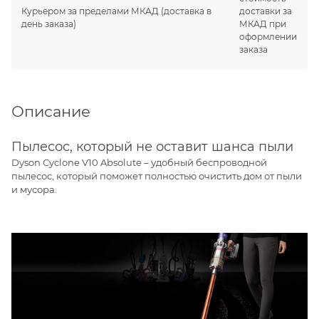
Курьером за пределами МКАД
(доставка в
доставки за
день заказа)
МКАД при
оформлении
заказа
Описание
Пылесос, который не оставит шанса пыли
Dyson Cyclone V10 Absolute – удобный беспроводной
пылесос, который поможет полностью очистить дом от пыли
и мусора.