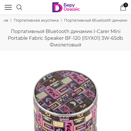
0
рхив
Портативная акустика
Портативный Bluetooth динамик I-
Портативный Bluetooth динамик I-Carer Mini
Portable Fabric Speaker BF-120 (ISYX01) 3W-65db
Фиолетовый