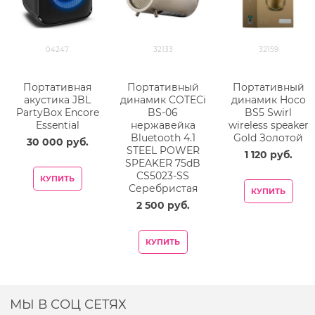
04247
32133
32159
Портативная
Портативный
Портативный
акустика JBL
динамик COTECi
динамик Hoco
PartyBox Encore
BS-06
BS5 Swirl
Essential
нержавейка
wireless speaker
Bluetooth 4.1
Gold Золотой
30 000
 руб.
STEEL POWER
1 120
 руб.
SPEAKER 75dB
CS5023-SS
КУПИТЬ
Серебристая
КУПИТЬ
2 500
 руб.
КУПИТЬ
МЫ В СОЦ СЕТЯХ