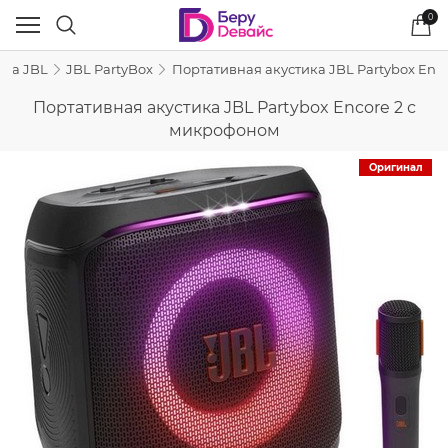
0
ика JBL
JBL PartyBox
Портативная акустика JBL Partybox Enc
Портативная акустика JBL Partybox Encore 2 с
микрофоном
Оригинал