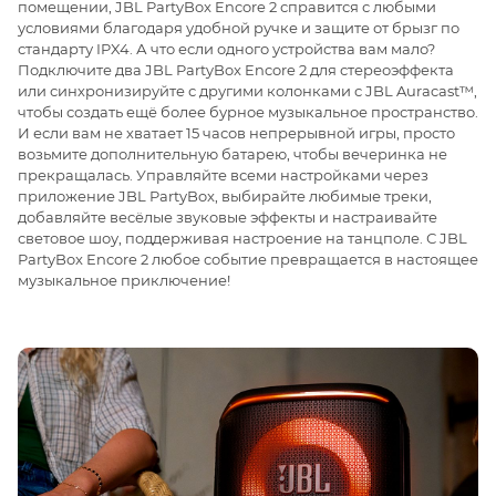
помещении, JBL PartyBox Encore 2 справится с любыми
условиями благодаря удобной ручке и защите от брызг по
стандарту IPX4. А что если одного устройства вам мало?
Подключите два JBL PartyBox Encore 2 для стереоэффекта
или синхронизируйте с другими колонками с JBL Auracast™,
чтобы создать ещё более бурное музыкальное пространство.
И если вам не хватает 15 часов непрерывной игры, просто
возьмите дополнительную батарею, чтобы вечеринка не
прекращалась. Управляйте всеми настройками через
приложение JBL PartyBox, выбирайте любимые треки,
добавляйте весёлые звуковые эффекты и настраивайте
световое шоу, поддерживая настроение на танцполе. С JBL
PartyBox Encore 2 любое событие превращается в настоящее
музыкальное приключение!