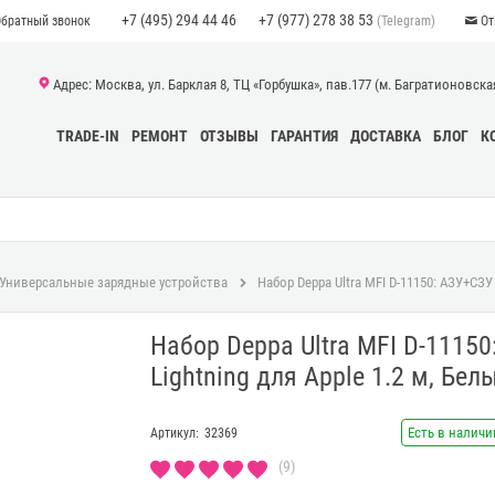
+7 (495) 294 44 46
+7 (977) 278 38 53
(Telegram)
Обратный звонок
От
Адрес: Москва, ул. Барклая 8, ТЦ «Горбушка», пав.177 (м. Багратионовская)
TRADE-IN
РЕМОНТ
ОТЗЫВЫ
ГАРАНТИЯ
ДОСТАВКА
БЛОГ
К
Универсальные зарядные устройства
Набор Deppa Ultra MFI D-11150: АЗУ+СЗУ 
Набор Deppa Ultra MFI D-11150
Lightning для Apple 1.2 м, Бел
Есть в наличи
Артикул:
32369
(9)