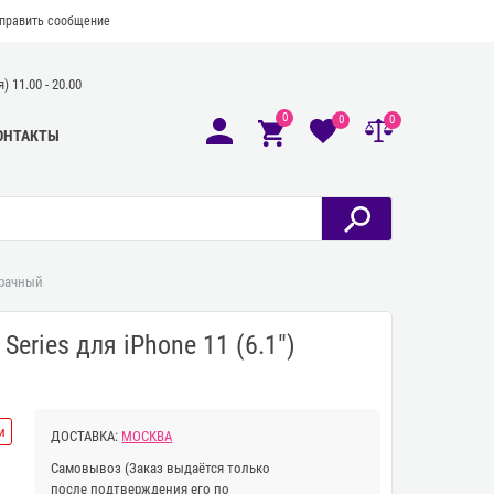
править сообщение
 11.00 - 20.00
0
0
0
ОНТАКТЫ
зрачный
eries для iPhone 11 (6.1")
и
ДОСТАВКА:
МОСКВА
Самовывоз
(Заказ выдаётся только
после подтверждения его по