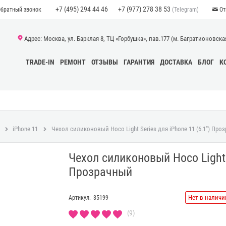
+7 (495) 294 44 46
+7 (977) 278 38 53
(Telegram)
Обратный звонок
От
Адрес: Москва, ул. Барклая 8, ТЦ «Горбушка», пав.177 (м. Багратионовская)
TRADE-IN
РЕМОНТ
ОТЗЫВЫ
ГАРАНТИЯ
ДОСТАВКА
БЛОГ
К
iPhone 11
Чехол силиконовый Hoco Light Series для iPhone 11 (6.1") Про
Чехол силиконовый Hoco Light S
Прозрачный
Нет в наличи
Артикул:
35199
(9)