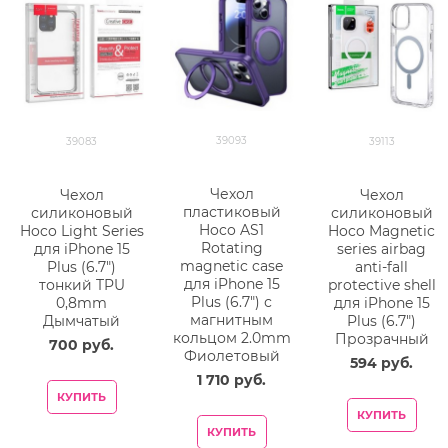
39093
39083
39113
Чехол
Чехол
Чехол
пластиковый
силиконовый
силиконовый
Hoco AS1
Hoco Light Series
Hoco Magnetic
Rotating
для iPhone 15
series airbag
magnetic case
Plus (6.7")
anti-fall
для iPhone 15
тонкий TPU
protective shell
Plus (6.7") с
0,8mm
для iPhone 15
магнитным
Дымчатый
Plus (6.7")
кольцом 2.0mm
Прозрачный
700
 руб.
Фиолетовый
594
 руб.
1 710
 руб.
КУПИТЬ
КУПИТЬ
КУПИТЬ