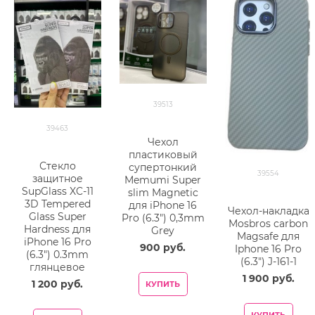
39513
39463
Чехол
пластиковый
Стекло
супертонкий
39554
защитное
Memumi Super
SupGlass XC-11
slim Magnetic
3D Tempered
для iPhone 16
Чехол-накладка
Glass Super
Pro (6.3") 0,3mm
Mosbros carbon
Hardness для
Grey
Magsafe для
iPhone 16 Pro
900
 руб.
Iphone 16 Pro
(6.3") 0.3mm
(6.3") J-161-1
глянцевое
1 900
 руб.
1 200
 руб.
КУПИТЬ