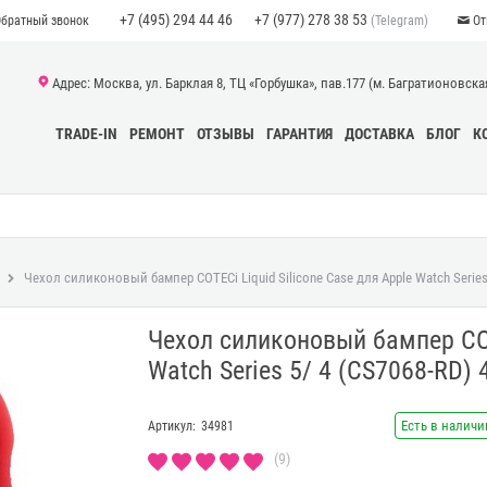
+7 (495) 294 44 46
+7 (977) 278 38 53
(Telegram)
Обратный звонок
От
Адрес: Москва, ул. Барклая 8, ТЦ «Горбушка», пав.177 (м. Багратионовская)
TRADE-IN
РЕМОНТ
ОТЗЫВЫ
ГАРАНТИЯ
ДОСТАВКА
БЛОГ
К
Чехол силиконовый бампер COTECi Liquid Silicone Case для Apple Watch Serie
Чехол силиконовый бампер COTE
Watch Series 5/ 4 (CS7068-RD
Есть в наличи
Артикул:
34981
(9)