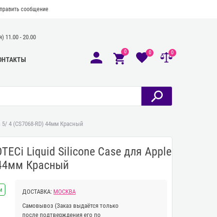
править сообщение
 11.00 - 20.00
0
0
0
ОНТАКТЫ
s 5/ 4 (CS7068-RD) 44мм Красный
Ci Liquid Silicone Case для Apple
) 44мм Красный
и
ДОСТАВКА:
МОСКВА
Самовывоз
(Заказ выдаётся только
после подтверждения его по