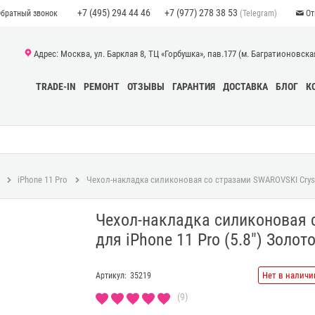
+7 (495) 294 44 46
+7 (977) 278 38 53
(Telegram)
Обратный звонок
От
Адрес: Москва, ул. Барклая 8, ТЦ «Горбушка», пав.177 (м. Багратионовская)
TRADE-IN
РЕМОНТ
ОТЗЫВЫ
ГАРАНТИЯ
ДОСТАВКА
БЛОГ
К
iPhone 11 Pro
Чехол-накладка силиконовая со стразами SWAROVSKI Crystal
Чехол-накладка силиконовая с
для iPhone 11 Pro (5.8") Золот
Нет в наличи
Артикул:
35219
(9)