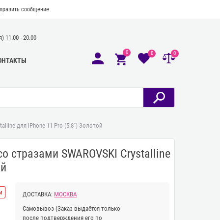
править сообщение
 11.00 - 20.00
0
0
0
ОНТАКТЫ
line для iPhone 11 Pro (5.8") Золотой
о стразами SWAROVSKI Crystalline
ой
и
ДОСТАВКА:
МОСКВА
Самовывоз
(Заказ выдаётся только
после подтверждения его по