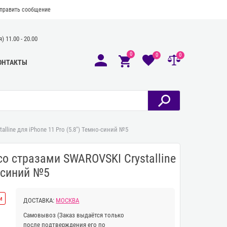
править сообщение
 11.00 - 20.00
0
0
0
ОНТАКТЫ
line для iPhone 11 Pro (5.8") Темно-синий №5
о стразами SWAROVSKI Crystalline
о-синий №5
и
ДОСТАВКА:
МОСКВА
Самовывоз
(Заказ выдаётся только
после подтверждения его по