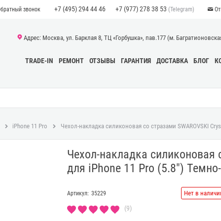
+7 (495) 294 44 46
+7 (977) 278 38 53
(Telegram)
Обратный звонок
От
Адрес: Москва, ул. Барклая 8, ТЦ «Горбушка», пав.177 (м. Багратионовская)
TRADE-IN
РЕМОНТ
ОТЗЫВЫ
ГАРАНТИЯ
ДОСТАВКА
БЛОГ
К
iPhone 11 Pro
Чехол-накладка силиконовая со стразами SWAROVSKI Crystal
Чехол-накладка силиконовая с
для iPhone 11 Pro (5.8") Темн
Нет в наличи
Артикул:
35229
(9)