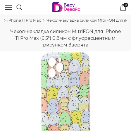
0
e
iPhone 11 Pro Max
Чехол-накладка силикон MItriFON для iPho
Чехол-накладка силикон MItriFON для iPhone
11 Pro Max (6.5") 0.8мм с флуоресцентным
рисунком Зверята