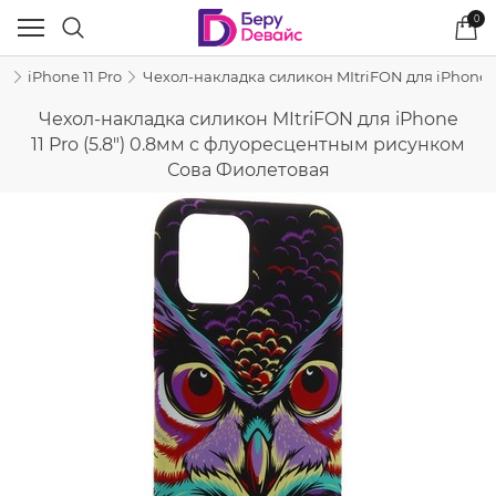
0
e
iPhone 11 Pro
Чехол-накладка силикон MItriFON для iPhone 1
Чехол-накладка силикон MItriFON для iPhone
11 Pro (5.8") 0.8мм с флуоресцентным рисунком
Сова Фиолетовая