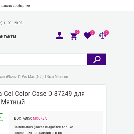
править сообщение
 11.00 - 20.00
0
0
0
ОНТАКТЫ
для iPhone 11 Pro Max (6.5") 1.0мм Мятный
 Gel Color Case D-87249 для
м Мятный
и
ДОСТАВКА:
МОСКВА
Самовывоз
(Заказ выдаётся только
после подтверждения его по