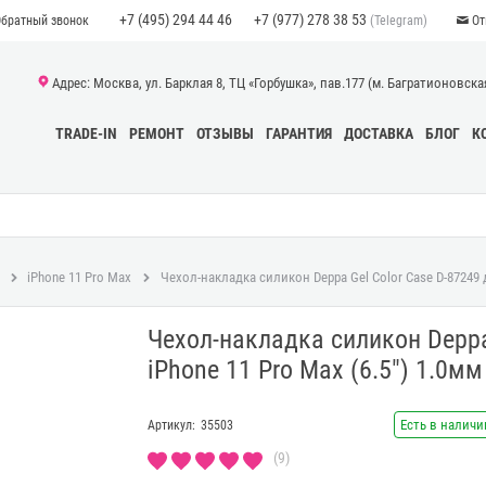
+7 (495) 294 44 46
+7 (977) 278 38 53
(Telegram)
Обратный звонок
От
Адрес: Москва, ул. Барклая 8, ТЦ «Горбушка», пав.177 (м. Багратионовская)
TRADE-IN
РЕМОНТ
ОТЗЫВЫ
ГАРАНТИЯ
ДОСТАВКА
БЛОГ
К
iPhone 11 Pro Max
Чехол-накладка силикон Deppa Gel Color Case D-87249 
Чехол-накладка силикон Deppa
iPhone 11 Pro Max (6.5") 1.0м
Есть в наличи
Артикул:
35503
(9)