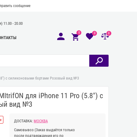
править сообщение
 11.00 - 20.00
0
0
0
ОНТАКТЫ
(5.8") с силиконовыми бортами Розовый вид №3
trifON для iPhone 11 Pro (5.8") с
ый вид №3
и
ДОСТАВКА:
МОСКВА
Самовывоз
(Заказ выдаётся только
после подтверждения его по