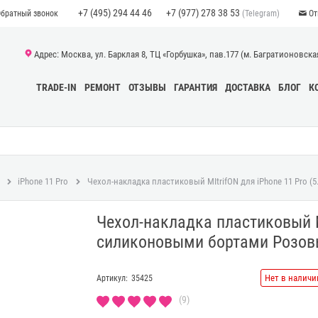
+7 (495) 294 44 46
+7 (977) 278 38 53
(Telegram)
Обратный звонок
От
Адрес: Москва, ул. Барклая 8, ТЦ «Горбушка», пав.177 (м. Багратионовская)
TRADE-IN
РЕМОНТ
ОТЗЫВЫ
ГАРАНТИЯ
ДОСТАВКА
БЛОГ
К
iPhone 11 Pro
Чехол-накладка пластиковый MItrifON для iPhone 11 Pro 
Чехол-накладка пластиковый MI
силиконовыми бортами Розов
Нет в наличи
Артикул:
35425
(9)