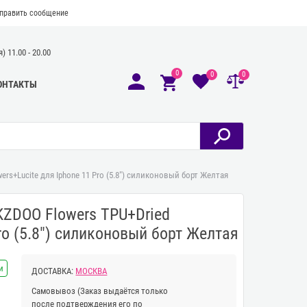
править сообщение
 11.00 - 20.00
0
0
0
ОНТАКТЫ
rs+Lucite для Iphone 11 Pro (5.8") силиконовый борт Желтая
KZDOO Flowers TPU+Dried
Pro (5.8") силиконовый борт Желтая
и
ДОСТАВКА:
МОСКВА
Самовывоз
(Заказ выдаётся только
после подтверждения его по