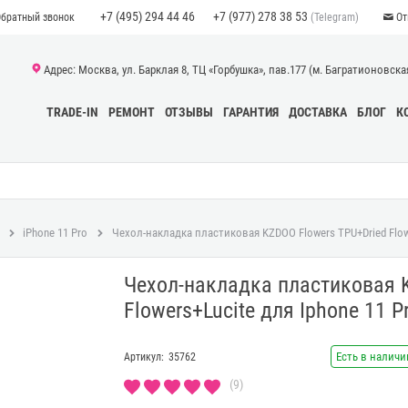
+7 (495) 294 44 46
+7 (977) 278 38 53
(Telegram)
Обратный звонок
От
Адрес: Москва, ул. Барклая 8, ТЦ «Горбушка», пав.177 (м. Багратионовская)
TRADE-IN
РЕМОНТ
ОТЗЫВЫ
ГАРАНТИЯ
ДОСТАВКА
БЛОГ
К
iPhone 11 Pro
Чехол-накладка пластиковая KZDOO Flowers TPU+Dried Flowe
Чехол-накладка пластиковая 
Flowers+Lucite для Iphone 11 
Есть в наличи
Артикул:
35762
(9)