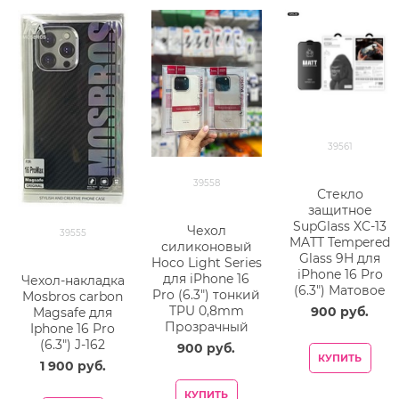
39561
39558
Стекло
защитное
SupGlass XC-13
Чехол
39555
MATT Tempered
силиконовый
Glass 9H для
Hoco Light Series
iPhone 16 Pro
для iPhone 16
Чехол-накладка
(6.3") Матовое
Pro (6.3") тонкий
Mosbros carbon
TPU 0,8mm
900
 руб.
Magsafe для
Прозрачный
Iphone 16 Pro
(6.3") J-162
900
 руб.
КУПИТЬ
1 900
 руб.
КУПИТЬ