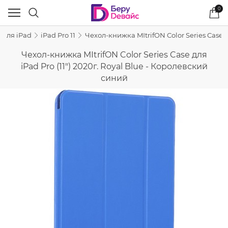
0
 для iPad
iPad Pro 11
Чехол-книжка MItrifON Color Series Case д
Чехол-книжка MItrifON Color Series Case для
iPad Pro (11") 2020г. Royal Blue - Королевский
синий