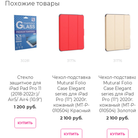
Похожие товары
30281
31774
31776
Стекло
Чехол-подставка
Чехол-подставка
защитное для
Mutural Folio
Mutural Folio
iPad Pad Pro 11
Case Elegant
Case Elegant
(2018-2022г.)/
series для iPad
series для iPad
Air5/ Air4 (10.9")
Pro (11") 2020г.
Pro (11") 2020г.
кожаный (MT-P-
кожаный (MT-P-
1 200
 руб.
010504) Красный
010504) Золотой
2 100
 руб.
2 100
 руб.
КУПИТЬ
КУПИТЬ
КУПИТЬ