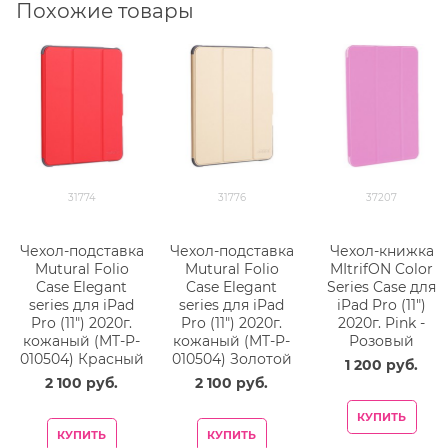
Похожие товары
31774
31776
37207
Чехол-подставка
Чехол-подставка
Чехол-книжка
Mutural Folio
Mutural Folio
MItrifON Color
Case Elegant
Case Elegant
Series Case для
series для iPad
series для iPad
iPad Pro (11")
Pro (11") 2020г.
Pro (11") 2020г.
2020г. Pink -
кожаный (MT-P-
кожаный (MT-P-
Розовый
010504) Красный
010504) Золотой
1 200
 руб.
2 100
 руб.
2 100
 руб.
КУПИТЬ
КУПИТЬ
КУПИТЬ