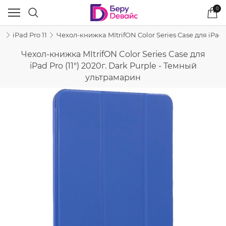
0
d
iPad Pro 11
Чехол-книжка MItrifON Color Series Case для iPad 
Чехол-книжка MItrifON Color Series Case для
iPad Pro (11") 2020г. Dark Purple - Темный
ультрамарин