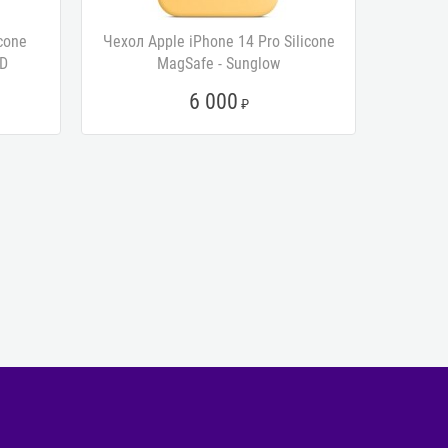
cone
Чехол Apple iPhone 14 Pro Silicone
Чехол A
D
MagSafe - Sunglow
6 000