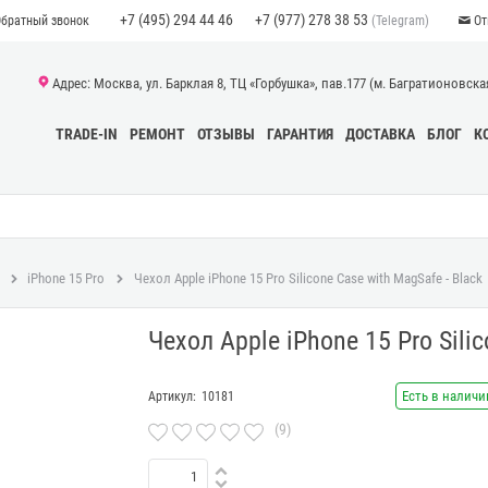
+7 (495) 294 44 46
+7 (977) 278 38 53
(Telegram)
Обратный звонок
От
Адрес: Москва, ул. Барклая 8, ТЦ «Горбушка», пав.177 (м. Багратионовская)
TRADE-IN
РЕМОНТ
ОТЗЫВЫ
ГАРАНТИЯ
ДОСТАВКА
БЛОГ
К
iPhone 15 Pro
Чехол Apple iPhone 15 Pro Silicone Case with MagSafe - Black
Чехол Apple iPhone 15 Pro Sili
Есть в наличи
Артикул:
10181
(9)