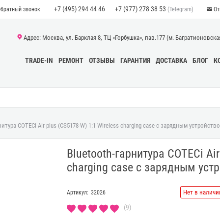
+7 (495) 294 44 46
+7 (977) 278 38 53
(Telegram)
Обратный звонок
От
Адрес: Москва, ул. Барклая 8, ТЦ «Горбушка», пав.177 (м. Багратионовская)
TRADE-IN
РЕМОНТ
ОТЗЫВЫ
ГАРАНТИЯ
ДОСТАВКА
БЛОГ
К
нитура COTECi Air plus (CS5178-W) 1:1 Wireless charging case с зарядным устройст
Bluetooth-гарнитура COTECi Air
charging case с зарядным уст
Нет в наличи
Артикул:
32026
(9)