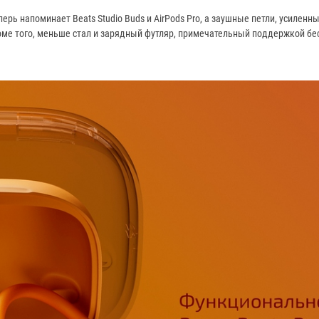
ерь напоминает Beats Studio Buds и AirPods Pro, а заушные петли, усиленн
ме того, меньше стал и зарядный футляр, примечательный поддержкой бе