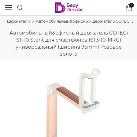
0
ы
Держатели
Автомобильный&офисный держатель COTECi ST-1
Автомобильный&офисный держатель COTECi
ST-10 Stent для смартфонов (ST3110-MRG)
универсальный (ширина 95mm) Розовое
золото