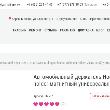
+7 (495) 294 44 46
+7 (977) 278 38 53
(Telegram)
Обратный звонок
От
Адрес: Москва, ул. Барклая 8, ТЦ «Горбушка», пав.177 (м. Багратионовская)
TRADE-IN
РЕМОНТ
ОТЗЫВЫ
ГАРАНТИЯ
ДОСТАВКА
БЛОГ
К
бильный держатель Hoco CA53 Intelligent dashboard in-car holder магнитный уни
Автомобильный держатель Hoco 
holder магнитный универсаль
Нет в наличи
Артикул:
32587
(9)