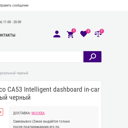
править сообщение
 11.00 - 20.00
0
0
0
ОНТАКТЫ
версальный черный
CA53 Intelligent dashboard in-car
ный черный
и
ДОСТАВКА:
МОСКВА
Самовывоз
(Заказ выдаётся только
после подтверждения его по