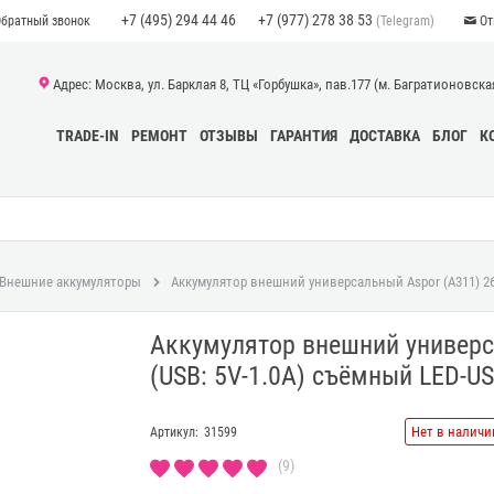
+7 (495) 294 44 46
+7 (977) 278 38 53
(Telegram)
Обратный звонок
От
Адрес: Москва, ул. Барклая 8, ТЦ «Горбушка», пав.177 (м. Багратионовская)
TRADE-IN
РЕМОНТ
ОТЗЫВЫ
ГАРАНТИЯ
ДОСТАВКА
БЛОГ
К
Внешние аккумуляторы
Аккумулятор внешний универсальный Aspor (A311) 26
Аккумулятор внешний универс
(USB: 5V-1.0A) съёмный LED-U
Нет в наличи
Артикул:
31599
(9)