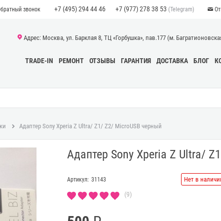
+7 (495) 294 44 46
+7 (977) 278 38 53
(Telegram)
Обратный звонок
От
Адрес: Москва, ул. Барклая 8, ТЦ «Горбушка», пав.177 (м. Багратионовская)
TRADE-IN
РЕМОНТ
ОТЗЫВЫ
ГАРАНТИЯ
ДОСТАВКА
БЛОГ
К
ки
Адаптер Sony Xperia Z Ultra/ Z1/ Z2/ MicroUSB черный
Адаптер Sony Xperia Z Ultra/ Z
Нет в наличи
Артикул:
31143
(9)