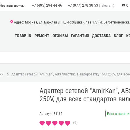
+7 (495) 294 44 46
+7 (977) 278 38 53
(Telegram)
Обратный звонок
От
Адрес: Москва, ул. Барклая 8, ТЦ «Горбушка», пав.177 (м. Багратионовская)
TRADE-IN
РЕМОНТ
ОТЗЫВЫ
ГАРАНТИЯ
ДОСТАВКА
БЛОГ
К
ки
Адаптер сетевой "AmirKan", ABS пластик, в евророзетку 16А/ 250V, для вс
Адаптер сетевой "AmirKan", AB
250V, для всех стандартов вил
Есть в наличи
Артикул:
31182
(9)