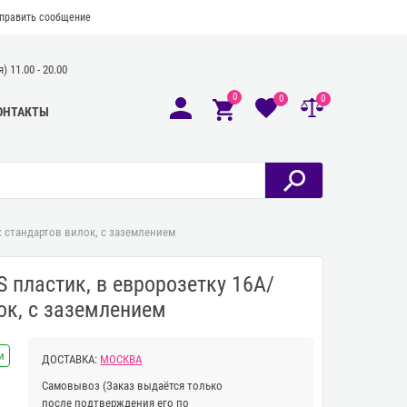
править сообщение
 11.00 - 20.00
0
0
0
ОНТАКТЫ
ех стандартов вилок, с заземлением
S пластик, в евророзетку 16А/
ок, с заземлением
и
ДОСТАВКА:
МОСКВА
Самовывоз
(Заказ выдаётся только
после подтверждения его по