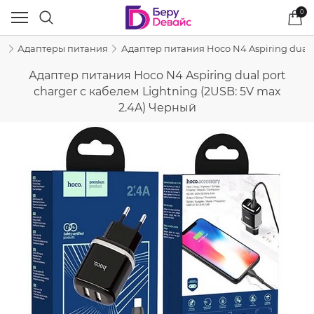
0
и
Адаптеры питания
Адаптер питания Hoco N4 Aspiring dual p
Адаптер питания Hoco N4 Aspiring dual port
charger с кабелем Lightning (2USB: 5V max
2.4A) Черный