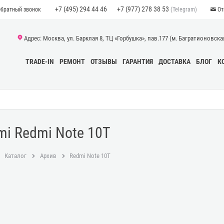
+7 (495) 294 44 46
+7 (977) 278 38 53
(Telegram)
Обратный звонок
От
Адрес: Москва, ул. Барклая 8, ТЦ «Горбушка», пав.177 (м. Багратионовская)
TRADE-IN
РЕМОНТ
ОТЗЫВЫ
ГАРАНТИЯ
ДОСТАВКА
БЛОГ
К
mi Redmi Note 10T
Каталог
Архив
Redmi Note 10T