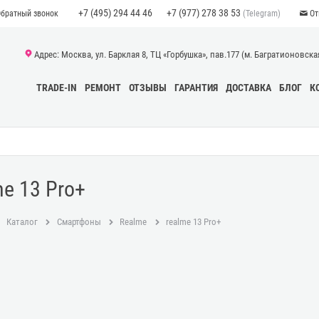
+7 (495) 294 44 46
+7 (977) 278 38 53
(Telegram)
Обратный звонок
От
Адрес: Москва, ул. Барклая 8, ТЦ «Горбушка», пав.177 (м. Багратионовская)
TRADE-IN
РЕМОНТ
ОТЗЫВЫ
ГАРАНТИЯ
ДОСТАВКА
БЛОГ
К
me 13 Pro+
Каталог
Смартфоны
Realme
realme 13 Pro+