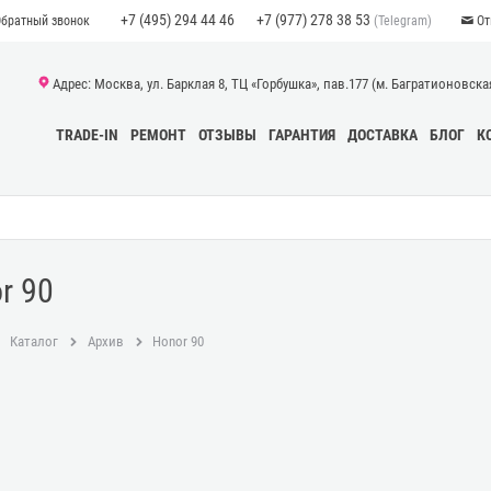
+7 (495) 294 44 46
+7 (977) 278 38 53
(Telegram)
Обратный звонок
От
Адрес: Москва, ул. Барклая 8, ТЦ «Горбушка», пав.177 (м. Багратионовская)
TRADE-IN
РЕМОНТ
ОТЗЫВЫ
ГАРАНТИЯ
ДОСТАВКА
БЛОГ
К
r 90
Каталог
Архив
Honor 90