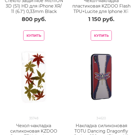
Стекло защитное MItrifON
Чехол-накладка
3D (S1) HD для iPhone XR/
пластиковая KZDOO Flash
11 (6.1") 0,33mm Black
TPU+Lucite для Iphone XR
(6.1") силиконовый борт
800
 руб.
1 150
 руб.
Зеленая
КУПИТЬ
КУПИТЬ
35748
34620
Чехол-накладка
Накладка силиконовая
силиконовая KZDOO
TOTU Dancing Dragonfly