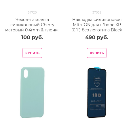
34720
37052
Чехол-накладка
Накладка силиконовая
силиконовый Cherry
MItrifON для iPhone XR
матовый 0.4mm & пленка
(6.1") без логотипа Black
для iPhone XR (6.1") Синий
Черный №18
100
 руб.
490
 руб.
КУПИТЬ
КУПИТЬ