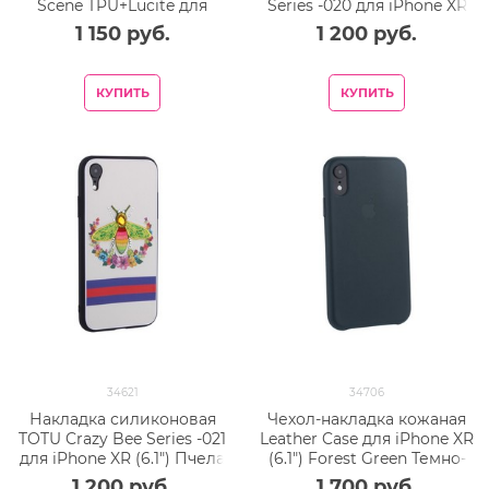
Scene TPU+Lucite для
Series -020 для iPhone XR
Iphone XR (6.1") Листья
(6.1") Стрекоза Purple
1 150
 руб.
1 200
 руб.
КУПИТЬ
КУПИТЬ
34621
34706
Накладка силиконовая
Чехол-накладка кожаная
TOTU Crazy Bee Series -021
Leather Case для iPhone XR
для iPhone XR (6.1") Пчела
(6.1") Forest Green Темно-
Red
зеленый
1 200
 руб.
1 700
 руб.