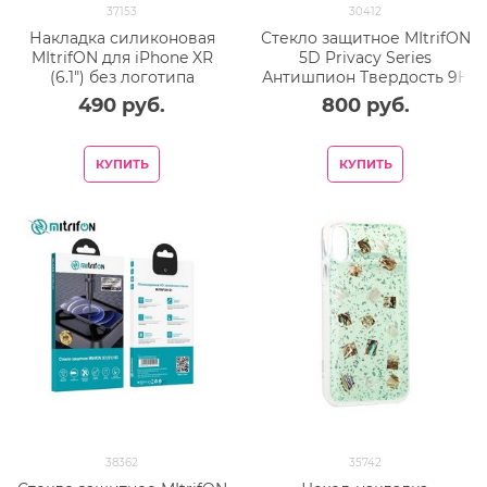
37153
30412
Накладка силиконовая
Стекло защитное MItrifON
MItrifON для iPhone XR
5D Privacy Series
(6.1") без логотипа
Антишпион Твердость 9H
Spearmint Нежная мята
для iPhone 11/ XR (6.1")
490
 руб.
800
 руб.
№50
Black
КУПИТЬ
КУПИТЬ
38362
35742