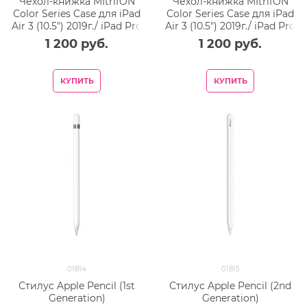
Чехол-книжка MItrifON
Чехол-книжка MItrifON
Color Series Case для iPad
Color Series Case для iPad
Air 3 (10.5") 2019г./ iPad Pro
Air 3 (10.5") 2019г./ iPad Pro
(10.5") 2017г. Light Broun -
(10.5") 2017г. Light Grey -
1 200
 руб.
1 200
 руб.
Светло-коричневый
Светло-серый
КУПИТЬ
КУПИТЬ
01814
01815
Стилус Apple Pencil (1st
Стилус Apple Pencil (2nd
Generation)
Generation)