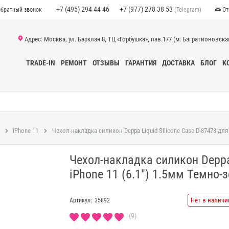
+7 (495) 294 44 46
+7 (977) 278 38 53
(Telegram)
Обратный звонок
От
Адрес: Москва, ул. Барклая 8, ТЦ «Горбушка», пав.177 (м. Багратионовская)
TRADE-IN
РЕМОНТ
ОТЗЫВЫ
ГАРАНТИЯ
ДОСТАВКА
БЛОГ
К
iPhone 11
Чехол-накладка силикон Deppa Liquid Silicone Case D-87478 для
Чехол-накладка силикон Deppa 
iPhone 11 (6.1") 1.5мм Темно-
Нет в наличи
Артикул:
35892
(9)